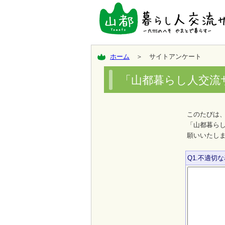
ホーム
＞ サイトアンケート
「山都暮らし人交流
このたびは
「山都暮ら
願いいたし
Q1.不適切