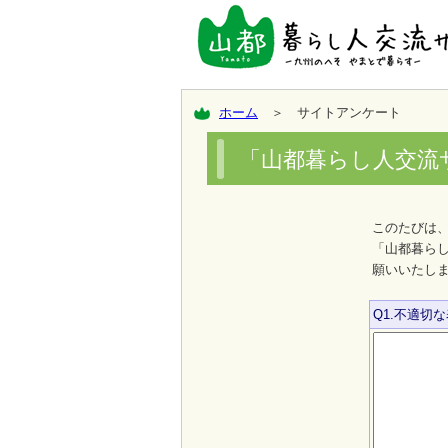
ホーム
＞ サイトアンケート
「山都暮らし人交流
このたびは
「山都暮ら
願いいたし
Q1.不適切