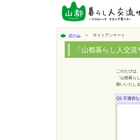
ホーム
＞ サイトアンケート
「山都暮らし人交流
このたびは
「山都暮ら
願いいたし
Q1.不適切