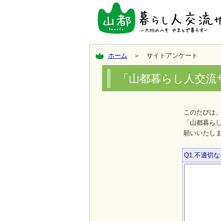
ホーム
＞ サイトアンケート
「山都暮らし人交流
このたびは
「山都暮ら
願いいたし
Q1.不適切