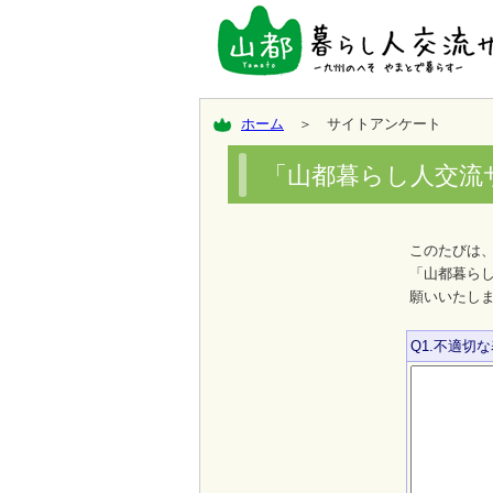
ホーム
＞ サイトアンケート
「山都暮らし人交流
このたびは
「山都暮ら
願いいたし
Q1.不適切