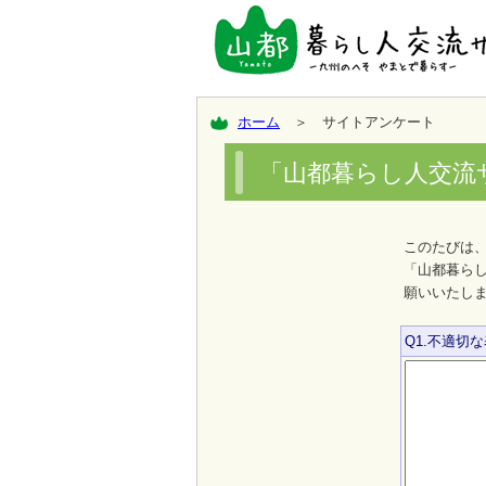
ホーム
＞ サイトアンケート
「山都暮らし人交流
このたびは
「山都暮ら
願いいたし
Q1.不適切