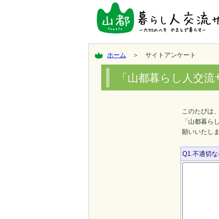
ホーム
＞ サイトアンケート
「山都暮らし人交流
このたびは
「山都暮ら
願いいたし
Q1.不適切