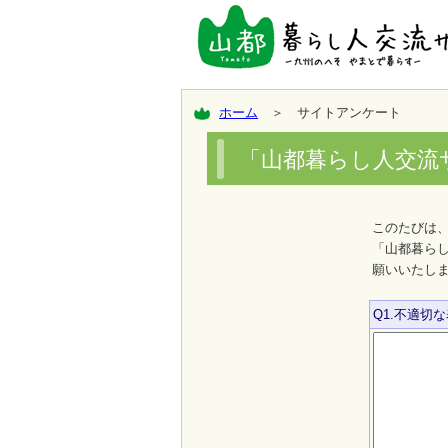
ホーム
＞ サイトアンケート
「山都暮らし人交流
このたびは
「山都暮ら
願いいたし
Q1.不適切