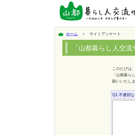
ホーム
＞ サイトアンケート
「山都暮らし人交流
このたびは
「山都暮ら
願いいたし
Q1.不適切