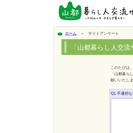
ホーム
＞ サイトアンケート
「山都暮らし人交流
このたびは
「山都暮ら
願いいたし
Q1.不適切