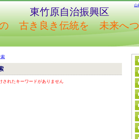
山
東竹原自治振興区
の 古き良き伝統を 未来へ
検索
索
けされたキーワードがありません