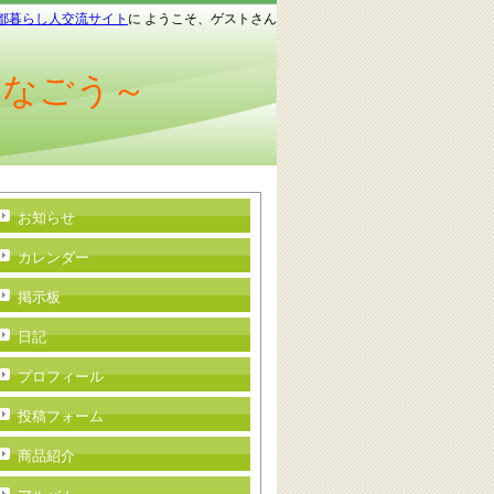
都暮らし人交流サイト
に ようこそ、ゲストさん
つなごう～
お知らせ
カレンダー
掲示板
日記
プロフィール
投稿フォーム
商品紹介