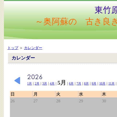
東竹
～奥阿蘇の 古き良
トップ
＞
カレンダー
カレンダー
5月
|
|
|
|
|
|
|
|
|
|
1月
2月
3月
4月
6月
7月
8月
9月
10月
11月
日
月
火
水
木
26
27
28
29
30