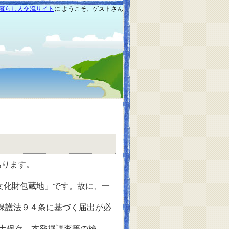
暮らし人交流サイト
に ようこそ、ゲストさん
あります。
文化財包蔵地」です。故に、一
保護法９４条に基づく届出が必
土保存、本発掘調査等の検