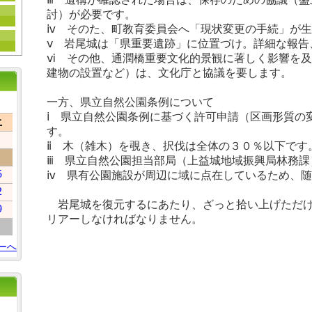
討）が必要です。
ⅳ そのた、町教育委員会へ「現状変更の手続」が
ⅴ 岩尾城は「県重要遺跡」に位置づけ。詳細な報告
ⅵ その他、通潤橋重要文化的景観に著しく影響を
建物の設置など）は、文化庁と協議を要します。
一方、県立自然公園条例について
ⅰ 県立自然公園条例に基づく許可申請（区画形質の
土
す。
ⅱ 木（雑木）を覗き、択伐は全体の３０％以下です
ⅲ 県立自然公園担当部局（上益城地域振興局林務課
5
ⅳ 県有公園施設が周辺に域に点在しているため、
2
岩尾城を復元するにあたり、ざっと拾い上げただけ
9
リアーしなければなりません。
ーへ