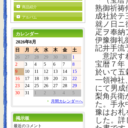
「（宝暦
熟御祈祷
商品紹介
成社於テ
アルバム
就ノ日ニ
疋ヲ奉納
カレンダー
伊豫御礼
2026年8月
記井手流
日
月
火
水
木
金
土
意訳す
26
27
28
29
30
31
1
宝暦７年
2
3
4
5
6
7
8
於いて五
9
10
11
12
13
14
15
16
17
18
19
20
21
22
一領神社
23
24
25
26
27
28
29
にて男成
30
31
1
2
3
4
5
梨角兵衛
月間カレンダーへ
た。手永
豫はお札
掲示板
した。詳
最近のコメント