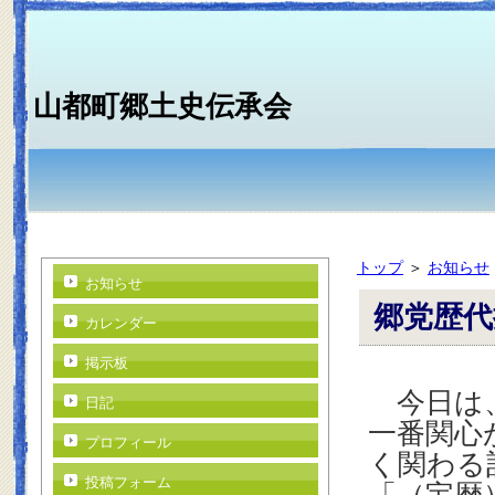
山都町郷土史伝承会
トップ
＞
お知らせ
お知らせ
郷党歴代
カレンダー
掲示板
今日は、
日記
一番関心
プロフィール
く関わる
投稿フォーム