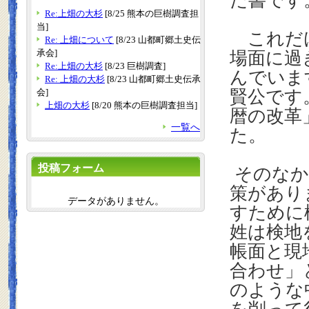
た書です
Re:上畑の大杉
[8/25 熊本の巨樹調査担
当]
これだけ
Re: 上畑について
[8/23 山都町郷土史伝
承会]
場面に過
Re:上畑の大杉
[8/23 巨樹調査]
んでいま
Re: 上畑の大杉
[8/23 山都町郷土史伝承
会]
賢公です
上畑の大杉
[8/20 熊本の巨樹調査担当]
暦の改革
一覧へ
た。
投稿フォーム
そのなか
策があり
データがありません。
すために
姓は検地
帳面と現
合わせ」
のような