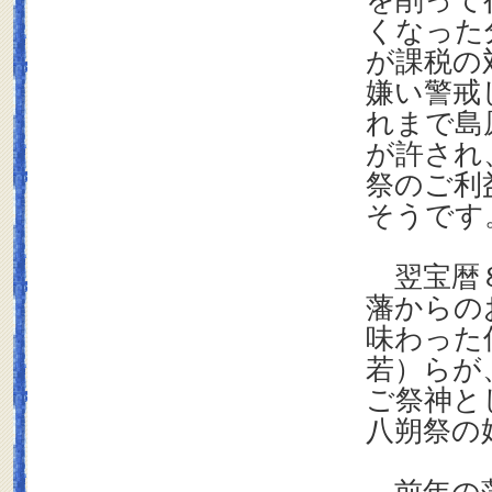
を削って
くなった
が課税の
嫌い警戒
れまで島
が許され
祭のご利
そうです
翌宝暦８
藩からの
味わった
若）らが
ご祭神と
八朔祭の