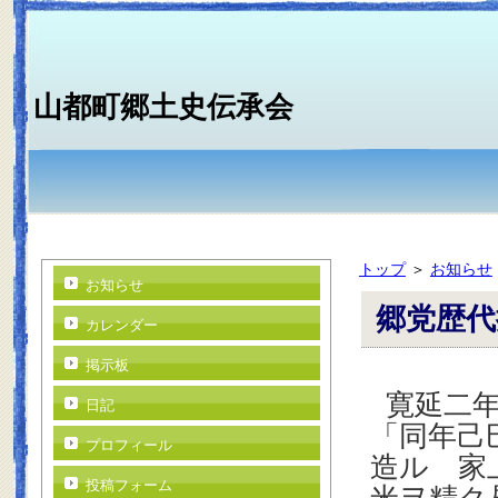
山都町郷土史伝承会
トップ
＞
お知らせ
お知らせ
郷党歴代
カレンダー
掲示板
寛延二
日記
「同年己
プロフィール
造ル 家
投稿フォーム