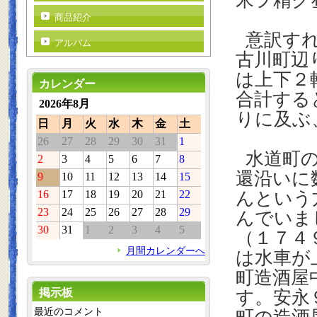
米ヲ精ク
商品紹介
意訳すれ
アルバム
古川町辺
は上下２
カレンダー
合計する
2026年8月
りに及ぶ
日
月
火
水
木
金
土
26
27
28
29
30
31
1
水道町
2
3
4
5
6
7
8
還沿いに
9
10
11
12
13
14
15
16
17
18
19
20
21
22
んという
23
24
25
26
27
28
29
んでいま
30
31
1
2
3
4
5
（１７４
月間カレンダーへ
は水車が
町造酒屋
掲示板
す。安永
最近のコメント