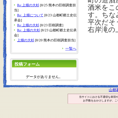
町の造酒
Re:上畑の大杉
[8/25 熊本の巨樹調査担
酒米をこ
当]
す。ちな
Re: 上畑について
[8/23 山都町郷土史伝
承会]
平次だそ
Re:上畑の大杉
[8/23 巨樹調査]
右岸滝の
Re: 上畑の大杉
[8/23 山都町郷土史伝承
会]
上畑の大杉
[8/20 熊本の巨樹調査担当]
一覧へ
投稿フォーム
データがありません。
山都
当サイトにおける不適切な表現
お手数をおかけしますが、こ