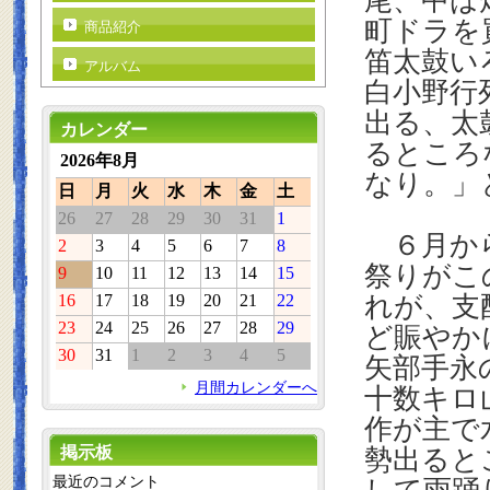
尾、中は
町ドラを
商品紹介
笛太鼓い
アルバム
白小野行
出る、太
カレンダー
るところ
2026年8月
なり。」
日
月
火
水
木
金
土
26
27
28
29
30
31
1
６月から
2
3
4
5
6
7
8
祭りがこ
9
10
11
12
13
14
15
16
17
18
19
20
21
22
れが、支
23
24
25
26
27
28
29
ど賑やか
30
31
1
2
3
4
5
矢部手永
月間カレンダーへ
十数キロ
作が主で
掲示板
勢出ると
最近のコメント