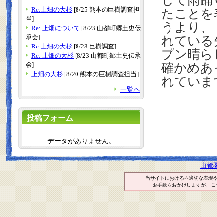
して雨踊
Re:上畑の大杉
[8/25 熊本の巨樹調査担
たことを
当]
うより、
Re: 上畑について
[8/23 山都町郷土史伝
承会]
れている
Re:上畑の大杉
[8/23 巨樹調査]
プン晴ら
Re: 上畑の大杉
[8/23 山都町郷土史伝承
会]
確かめあ
上畑の大杉
[8/20 熊本の巨樹調査担当]
れていま
一覧へ
投稿フォーム
データがありません。
山都
当サイトにおける不適切な表現
お手数をおかけしますが、こ