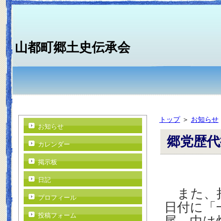
山都町郷土史伝承会
トップ
＞
お知らせ
お知らせ
郷党歴代
カレンダー
掲示板
日記
また、拾
プロフィール
日付に「
投稿フォーム