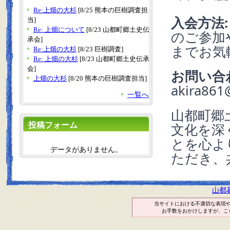
Re:上畑の大杉
[8/25 熊本の巨樹調査担
入会方法:
当]
Re: 上畑について
[8/23 山都町郷土史伝
のご参加
承会]
までお気
Re:上畑の大杉
[8/23 巨樹調査]
Re: 上畑の大杉
[8/23 山都町郷土史伝承
会]
お問い合
上畑の大杉
[8/20 熊本の巨樹調査担当]
akira861
一覧へ
山都町郷
投稿フォーム
文化を深
とを心よ
データがありません。
ただき、
山都
当サイトにおける不適切な表現
お手数をおかけしますが、こ