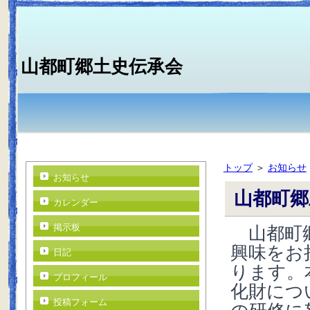
山都町郷土史伝承会
トップ
＞
お知らせ
お知らせ
山都町郷
カレンダー
山都町郷
掲示板
興味をお
日記
ります。
プロフィール
化財につ
投稿フォーム