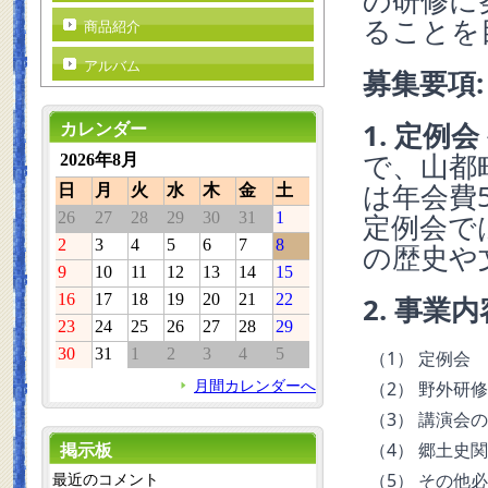
の研修に
ることを
商品紹介
アルバム
募集要項:
1. 定例会
カレンダー
で、山都
2026年8月
は年会費
日
月
火
水
木
金
土
26
27
28
29
30
31
1
定例会で
2
3
4
5
6
7
8
の歴史や
9
10
11
12
13
14
15
16
17
18
19
20
21
22
2. 事業内
23
24
25
26
27
28
29
30
31
1
2
3
4
5
（1） 定例会
月間カレンダーへ
（2） 野外研
（3） 講演会
（4） 郷土史
掲示板
（5） その他
最近のコメント