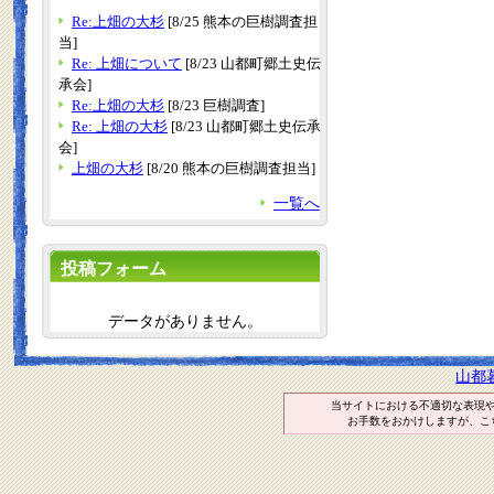
Re:上畑の大杉
[8/25 熊本の巨樹調査担
当]
Re: 上畑について
[8/23 山都町郷土史伝
承会]
Re:上畑の大杉
[8/23 巨樹調査]
Re: 上畑の大杉
[8/23 山都町郷土史伝承
会]
上畑の大杉
[8/20 熊本の巨樹調査担当]
一覧へ
投稿フォーム
データがありません。
山都
当サイトにおける不適切な表現
お手数をおかけしますが、こ