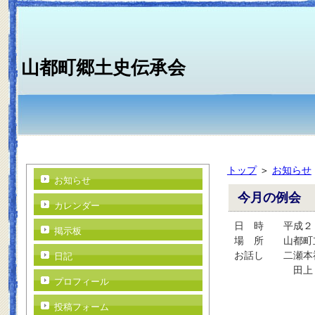
山都町郷土史伝承会
トップ
＞
お知らせ
お知らせ
今月の例会 
カレンダー
日 時 平成２
掲示板
場 所 山都町
お話し 二瀬本
日記
田上 義
プロフィール
投稿フォーム