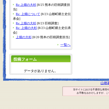
Re:上畑の大杉
[8/25 熊本の巨樹調査担
当]
Re: 上畑について
[8/23 山都町郷土史伝
承会]
Re:上畑の大杉
[8/23 巨樹調査]
Re: 上畑の大杉
[8/23 山都町郷土史伝承
会]
上畑の大杉
[8/20 熊本の巨樹調査担当]
一覧へ
投稿フォーム
データがありません。
山都
当サイトにおける不適切な表現
お手数をおかけしますが、こ