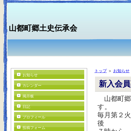
山都町郷土史伝承会
トップ
＞
お知らせ
お知らせ
新入会員
カレンダー
掲示板
山都町郷
す。
日記
毎月第２
プロフィール
後
投稿フォーム