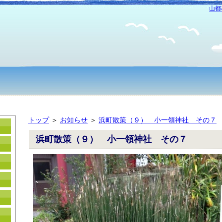
山都
トップ
＞
お知らせ
＞
浜町散策（９） 小一領神社 その７
浜町散策（９） 小一領神社 その７