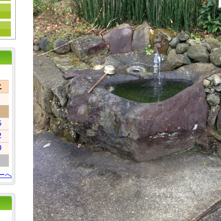
土
5
2
9
ーへ