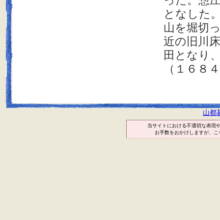
った。惣
となした
山を堀切
近の旧川床
田となり
（１６８
山都
当サイトにおける不適切な表現
お手数をおかけしますが、こ