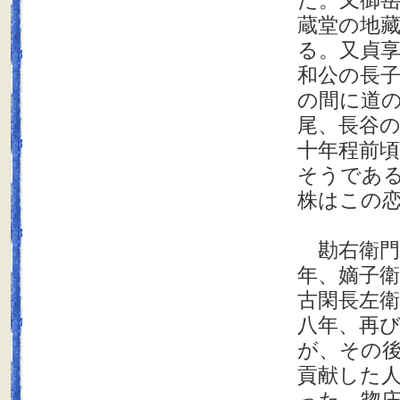
た。又御
蔵堂の地
る。又貞
和公の長
の間に道
尾、長谷
十年程前
そうであ
株はこの
勘右衛門
年、嫡子
古閑長左
八年、再
が、その
貢献した