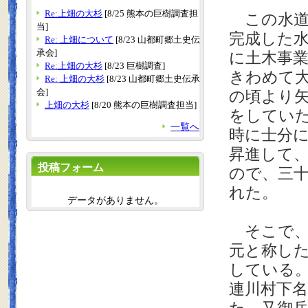
Re:上畑の大杉
[8/25 熊本の巨樹調査担
この水道
当]
完成した
Re: 上畑について
[8/23 山都町郷土史伝
承会]
に土木事
Re:上畑の大杉
[8/23 巨樹調査]
きわめて大
Re: 上畑の大杉
[8/23 山都町郷土史伝承
会]
の頃より
上畑の大杉
[8/20 熊本の巨樹調査担当]
をしてい
一覧へ
時に士分
昇進して
投稿フォーム
ので、三
れた。
データがありません。
そこで、
元と称し
している
連川村下名