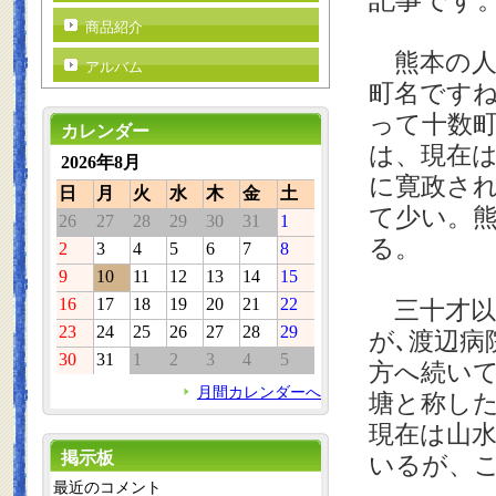
商品紹介
熊本の人
アルバム
町名です
って十数
カレンダー
は、現在
2026年8月
に寛政さ
日
月
火
水
木
金
土
て少い。
26
27
28
29
30
31
1
る。
2
3
4
5
6
7
8
9
10
11
12
13
14
15
16
17
18
19
20
21
22
三十才以
23
24
25
26
27
28
29
が､渡辺病
30
31
1
2
3
4
5
方へ続い
月間カレンダーへ
塘と称し
現在は山
掲示板
いるが、
最近のコメント