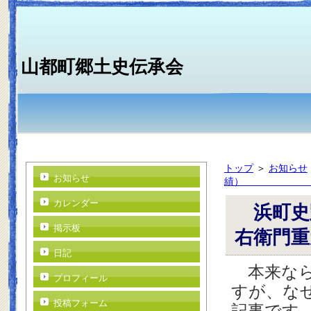
山都町郷土史伝承会
トップ
＞
お知らせ
お知らせ
績） 井
カレンダー
浜町史
掲示板
右衛
日記
本来なら
プロフィール
すが、な
投稿フォーム
記事です