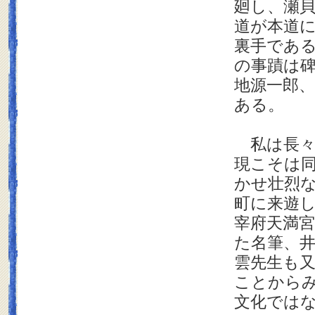
廻し、瀬
道が本道
裏手であ
の事蹟は
地源一郎
ある。
私は長々
現こそは
かせ壮烈
町に来遊
宰府天満
た名筆、
雲先生も
ことから
文化では