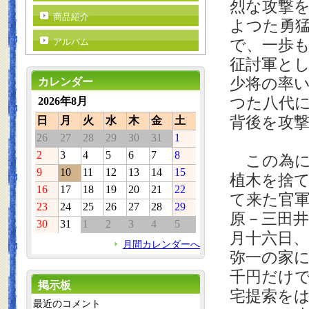
烈な攻撃
商品紹介
よつた勇
で、一歩
アルバム
征討軍と
少将の率
カレンダー
つた八代
2026年8月
背後を攻
日
月
火
水
木
金
土
26
27
28
29
30
31
1
2
3
4
5
6
7
8
この為に
9
10
11
12
13
14
15
植木を捨
16
17
18
19
20
21
22
て来た官
23
24
25
26
27
28
29
原－三田
30
31
1
2
3
4
5
月十六日
月間カレンダーへ
弥一の家
千円だけ
掲示板
宅提索を
最近のコメント