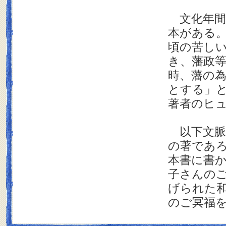
文化年間
本がある
頃の苦し
き、藩政
時、藩の
とする」
著者のヒ
以下文脈
の著であ
本書に書
子さんの
げられた
のご冥福