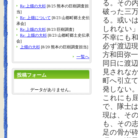
る。その
Re:上畑の大杉
[8/25 熊本の巨樹調査担
破った三
当]
Re: 上畑について
[8/23 山都町郷土史伝
る。或い
承会]
しれない
Re:上畑の大杉
[8/23 巨樹調査]
Re: 上畑の大杉
[8/23 山都町郷土史伝承
不幸にも
会]
必ず渡辺
上畑の大杉
[8/20 熊本の巨樹調査担当]
方
和田弥
一覧へ
同日に渡
見されな
投稿フォーム
町へ引立
発しない
データがありません。
これにも
で、隊士
現は、そ
も、その
足の骨が