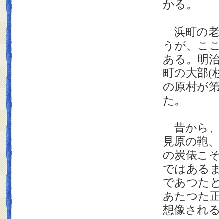
かる。
浜町の老
うが、こ
ある。明
町の大部
(
の原村が
た。
昔から、
見原の鞄
の炭俵こ
ではある
であつた
あたつた
想像され