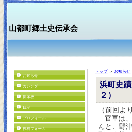
山都町郷土史伝承会
トップ
＞
お知らせ
お知らせ
浜町史蹟
カレンダー
２）
掲示板
日記
（前回よ
官軍は、
プロフィール
んと、野
投稿フォーム