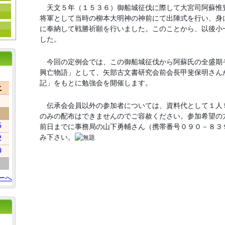
天文５年（１５３６）御船城征伐に際して大宮司阿蘇惟
将軍として当時の柳本大
明神の神前にて出陣式を行い、身
に奉納して戦勝祈願を行いました。このことから
、以後小
した。
今回の定例会では、この御船城征伐から阿蘇氏の全盛期
興亡物語」として、矢部
古文書研究会前会長甲斐保明さん
記」をもとに勉強会を開催します。
土
伝承会会員以外の参加者については、資料代として１人
のみの配布はできませ
んのでご容赦ください。参加希望の
5
前日までに
事務局の山下勇輔さん（携帯番号０９０－
８３
み下さい。
2
9
ーへ