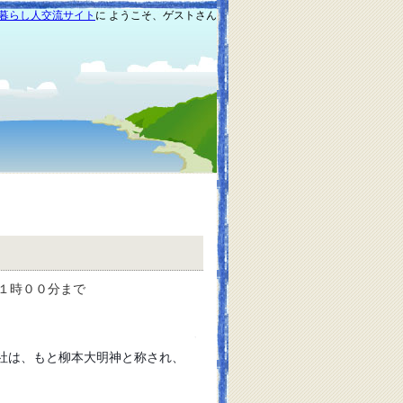
暮らし人交流サイト
に ようこそ、ゲストさん
１時００分まで
社は、もと柳本大明神と称され、