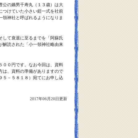
豊公の嫡男千寿丸（１３歳）は大
につけていた小さい鎧一
式を社前
一領神社と呼ばれるようになりま
そして衰退に至るまでを「阿蘇氏
が解読された「小一領神
社略由来
５００円です。なお今回は、資料
方は、資料の準備があ
りますので
９５－５８１８）宛てにお申し込
2017年06月20日更新