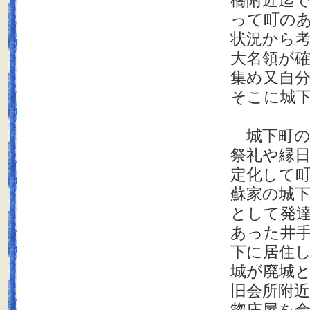
橋附近迄
って町の
状況から
大名領が
集め又自
そこに城
城下町の
祭礼や縁
定化して
蘇家の城
として発
あった井
下に居住
城が廃城
旧会所附近