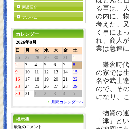
ほとんど
る事は、
商品紹介
の内に、
アルバム
考えた。
く事によ
カレンダー
れ、商人
2026年8月
業は急速
日
月
火
水
木
金
土
26
27
28
29
30
31
1
鎌倉時代
2
3
4
5
6
7
8
の家では
9
10
11
12
13
14
15
16
17
18
19
20
21
22
名や武士
23
24
25
26
27
28
29
ので、そ
30
31
1
2
3
4
5
になり、
月間カレンダーへ
物資の運
掲示板
「津」と
最近のコメント