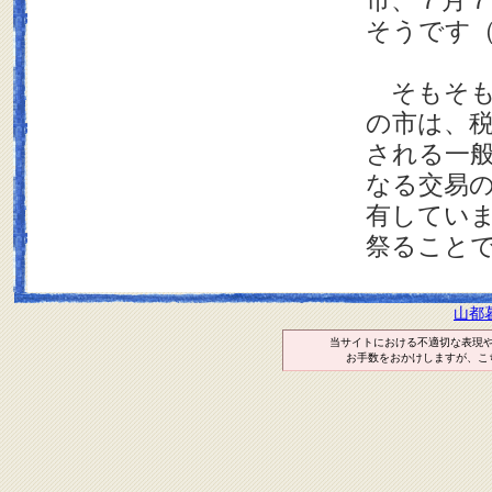
市、７月
そうです
そもそも
の市は、
される一
なる交易
有してい
祭ること
山都
当サイトにおける不適切な表現
お手数をおかけしますが、こ