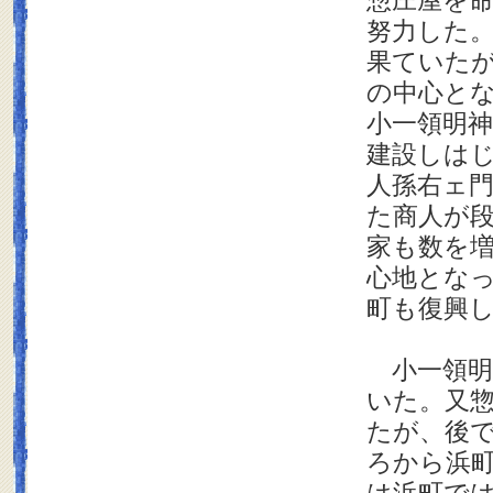
惣庄屋を
努力した
果ていた
の中心と
小一領明
建設しは
人孫右ェ
た商人が
家も数を
心地とな
町も復興
小一領明
いた。又
たが、後
ろから浜