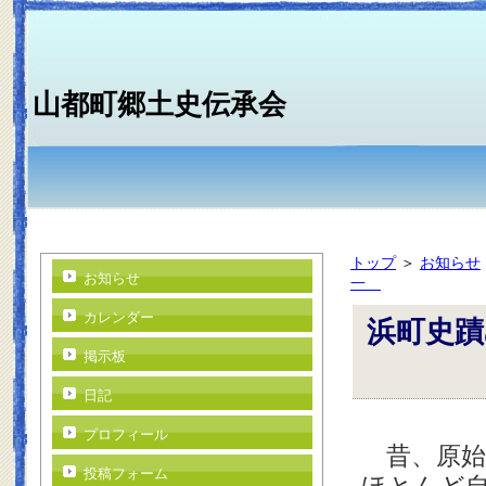
山都町郷土史伝承会
トップ
＞
お知らせ
お知らせ
一
カレンダー
浜町史
掲示板
井
日記
プロフィール
昔、原始
投稿フォーム