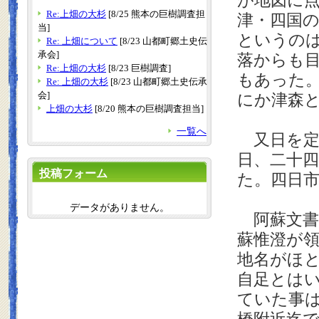
が地図に
Re:上畑の大杉
[8/25 熊本の巨樹調査担
津・四国
当]
というの
Re: 上畑について
[8/23 山都町郷土史伝
承会]
落からも
Re:上畑の大杉
[8/23 巨樹調査]
もあった
Re: 上畑の大杉
[8/23 山都町郷土史伝承
会]
にか津森
上畑の大杉
[8/20 熊本の巨樹調査担当]
一覧へ
又日を定
日、二十
投稿フォーム
た。四日
データがありません。
阿蘇文書
蘇惟澄が
地名がほ
自足とは
ていた事