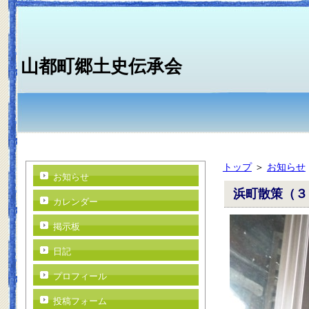
山都町郷土史伝承会
トップ
＞
お知らせ
お知らせ
浜町散策（３
カレンダー
掲示板
日記
プロフィール
投稿フォーム