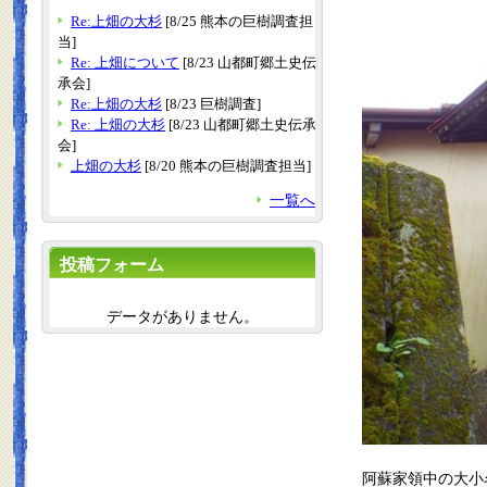
Re:上畑の大杉
[8/25 熊本の巨樹調査担
当]
Re: 上畑について
[8/23 山都町郷土史伝
承会]
Re:上畑の大杉
[8/23 巨樹調査]
Re: 上畑の大杉
[8/23 山都町郷土史伝承
会]
上畑の大杉
[8/20 熊本の巨樹調査担当]
一覧へ
投稿フォーム
データがありません。
阿蘇家領中の大小