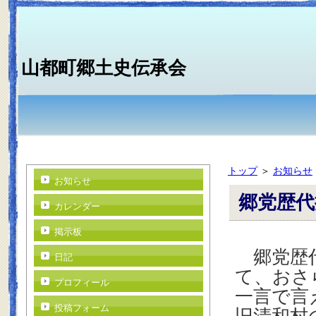
山都町郷土史伝承会
トップ
＞
お知らせ
お知らせ
郷党歴代
カレンダー
掲示板
郷党歴代
日記
て、おさ
プロフィール
一言で言
投稿フォーム