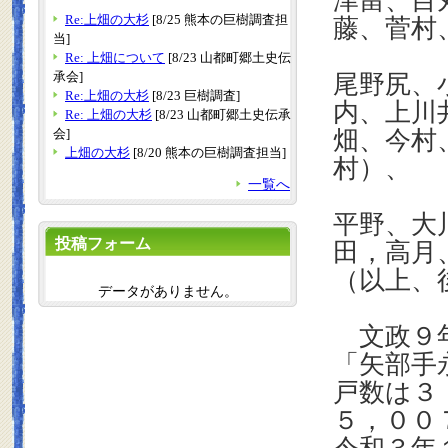
津留、目
Re:上畑の大杉
[8/25 熊本の巨樹調査担
藤、菅村
当]
Re: 上畑について
[8/23 山都町郷土史伝
承会]
尾野尻、
Re:上畑の大杉
[8/23 巨樹調査]
内、上川
Re: 上畑の大杉
[8/23 山都町郷土史伝承
会]
畑、今村
上畑の大杉
[8/20 熊本の巨樹調査担当]
村）、
一覧へ
平野、大
投稿フォーム
田，高月
（以上、
データがありません。
文政９年
「矢部手
戸数は３
５，００