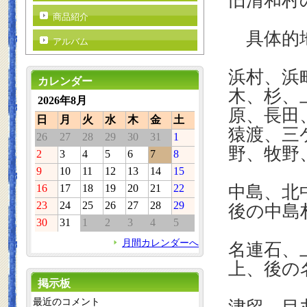
旧清和村
商品紹介
具体的地
アルバム
浜村、浜
カレンダー
木、杉、
2026年8月
原、長田
日
月
火
水
木
金
土
猿渡、三
26
27
28
29
30
31
1
野、牧野
2
3
4
5
6
7
8
9
10
11
12
13
14
15
16
17
18
19
20
21
22
中島、北
23
24
25
26
27
28
29
後の中島
30
31
1
2
3
4
5
月間カレンダーへ
名連石、
上、後の
掲示板
最近のコメント