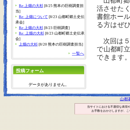
山都町郷
Re:上畑の大杉
[8/25 熊本の巨樹調査担
活させた
当]
書館ホー
Re: 上畑について
[8/23 山都町郷土史伝
承会]
る方はぜ
Re:上畑の大杉
[8/23 巨樹調査]
Re: 上畑の大杉
[8/23 山都町郷土史伝承
会]
次回は５
上畑の大杉
[8/20 熊本の巨樹調査担当]
で山都町
一覧へ
できます
投稿フォーム
データがありません。
山都
当サイトにおける不適切な表現
お手数をおかけしますが、こ