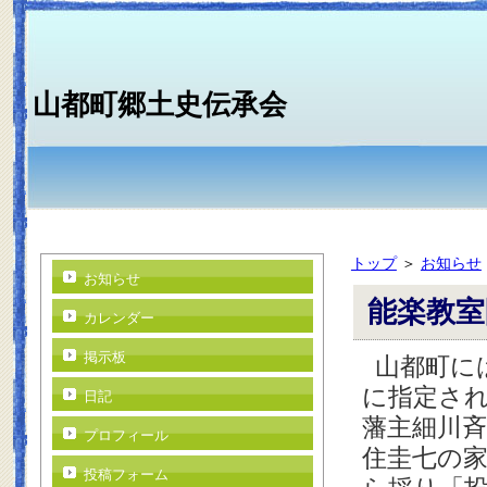
山都町郷土史伝承会
トップ
＞
お知らせ
お知らせ
能楽教室
カレンダー
掲示板
山都町に
に指定さ
日記
藩主細川
プロフィール
住圭七の
投稿フォーム