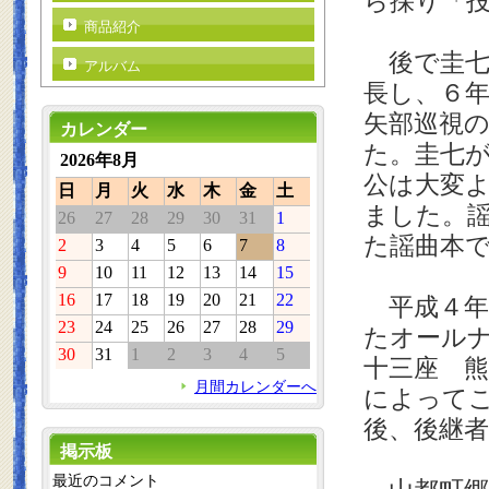
ら採り「
商品紹介
後で圭七
アルバム
長し、６
矢部巡視
カレンダー
た。圭七
2026年8月
公は大変
日
月
火
水
木
金
土
ました。
26
27
28
29
30
31
1
た謡曲本
2
3
4
5
6
7
8
9
10
11
12
13
14
15
16
17
18
19
20
21
22
平成４年
23
24
25
26
27
28
29
たオール
30
31
1
2
3
4
5
十三座 
月間カレンダーへ
によって
後、後継
掲示板
最近のコメント