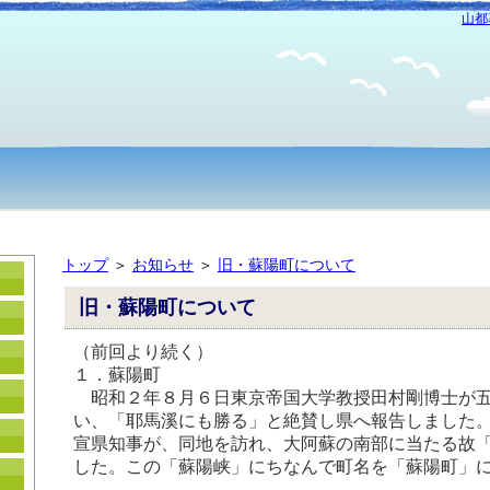
山都
トップ
＞
お知らせ
＞
旧・蘇陽町について
旧・蘇陽町について
（前回より続く）
１．蘇陽町
昭和２年８月６日東京帝国大学教授田村剛博士が五
い、「耶馬溪にも勝る」と絶賛し県へ報告しました
宣県知事が、同地を訪れ、大阿蘇の南部に当たる故
した。この「蘇陽峡」にちなんで町名を「蘇陽町」