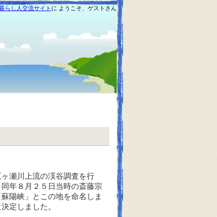
暮らし人交流サイト
に ようこそ、ゲストさん
ヶ瀬川上流の渓谷調査を行
。同年８月２５日当時の斎藤宗
「蘇陽峡」とこの地を命名しま
に決定しました。