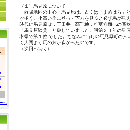
（１）馬見原について
蘇陽地区の中心・馬見原は、古くは「まめはら」と
が多く、小高い丘に登って下方を見ると必ず馬が見
時代に馬見原は，三田井，高千穂，椎葉方面への産
「馬見原駄賃」と称していました。明治２４年の見
本県で第１位 でした。ちなみに当時の馬見原町の人
く人間より馬の方が多かったのです。
（次回へ続く）
土
5
2
9
ーへ