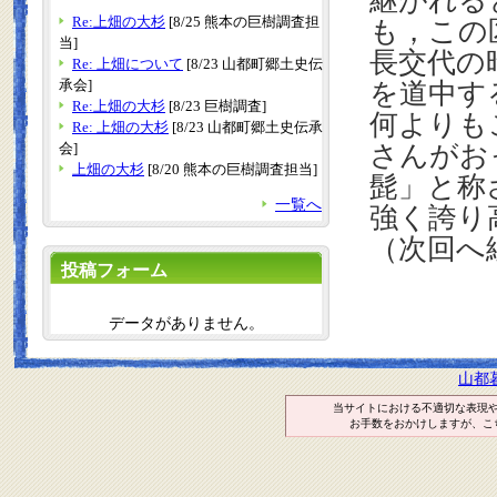
継がれる
Re:上畑の大杉
[8/25 熊本の巨樹調査担
も，この
当]
長交代の
Re: 上畑について
[8/23 山都町郷土史伝
承会]
を道中す
Re:上畑の大杉
[8/23 巨樹調査]
何よりも
Re: 上畑の大杉
[8/23 山都町郷土史伝承
会]
さんがお
上畑の大杉
[8/20 熊本の巨樹調査担当]
髭」と称
一覧へ
強く誇り
（次回へ
投稿フォーム
データがありません。
山都
当サイトにおける不適切な表現
お手数をおかけしますが、こ