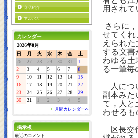
者とも江
用されて
商品紹介
アルバム
さらに，
せてくれ
カレンダー
えられた
2026年8月
する文書
日
月
火
水
木
金
土
わゆる土
26
27
28
29
30
31
1
る一筆毎
2
3
4
5
6
7
8
9
10
11
12
13
14
15
16
17
18
19
20
21
22
人につい
23
24
25
26
27
28
29
副本みた
30
31
1
2
3
4
5
て，人と
月間カレンダーへ
わせるも
掲示板
区長交代
最近のコメント