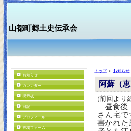
山都町郷土史伝承会
トップ
＞
お知らせ
お知らせ
阿蘇（恵
カレンダー
掲示板
(前回より
昼食後，
日記
さん宅で
プロフィール
書かれた
投稿フォーム