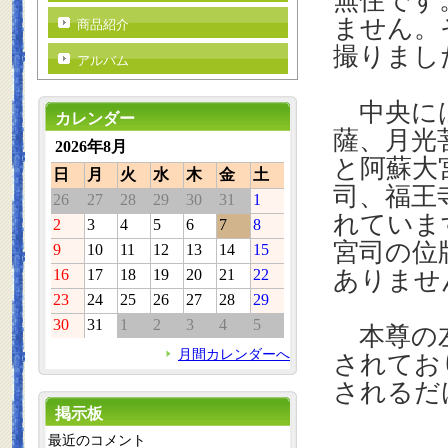
無住です
ません。
商品紹介
撮りまし
アルバム
中央には
カレンダー
薩、月光
2026年8月
と阿蘇大
日
月
火
水
木
金
土
司、福王
26
27
28
29
30
31
1
れていま
2
3
4
5
6
7
8
宮司の位
9
10
11
12
13
14
15
16
17
18
19
20
21
22
ありませ
23
24
25
26
27
28
29
30
31
1
2
3
4
5
本尊の左
月間カレンダーへ
されてお
されるだ
掲示板
最近のコメント