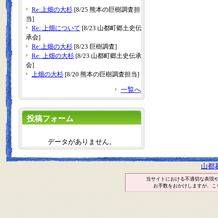
Re:上畑の大杉
[8/25 熊本の巨樹調査担
当]
Re: 上畑について
[8/23 山都町郷土史伝
承会]
Re:上畑の大杉
[8/23 巨樹調査]
Re: 上畑の大杉
[8/23 山都町郷土史伝承
会]
上畑の大杉
[8/20 熊本の巨樹調査担当]
一覧へ
投稿フォーム
データがありません。
山都
当サイトにおける不適切な表現
お手数をおかけしますが、こ