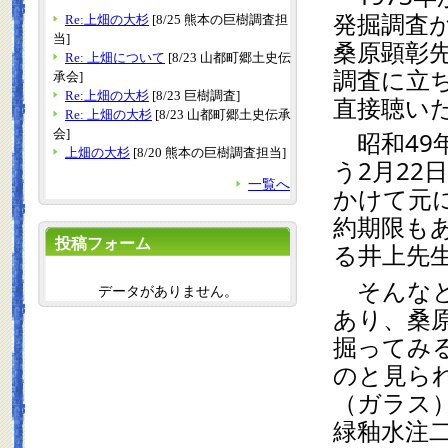
発掘調査
Re:上畑の大杉
[8/25 熊本の巨樹調査担
当]
桑原顕彰
Re: 上畑について
[8/23 山都町郷土史伝
調査に立
承会]
Re:上畑の大杉
[8/23 巨樹調査]
直接聴い
Re: 上畑の大杉
[8/23 山都町郷土史伝承
会]
　昭和49
上畑の大杉
[8/20 熊本の巨樹調査担当]
う2月2
一覧へ
かけて元
約期限も
投稿フォーム
る井上先
　そんな
データがありません。
あり、桑
掘ってみ
のと見ら
（ガラス
緑釉水注