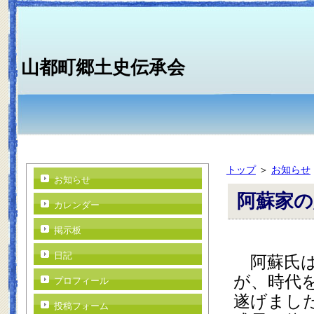
山都町郷土史伝承会
トップ
＞
お知らせ
お知らせ
阿蘇家の
カレンダー
掲示板
　阿蘇氏
日記
が、時代
プロフィール
遂げまし
投稿フォーム