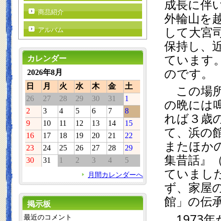
成長に伴
商品紹介
外輪山を
して大宮
アルバム
保持し、
ています
カレンダー
のです。
2026年8月
日
月
火
水
木
金
土
　この場
26
27
28
29
30
31
1
の晩には
2
3
4
5
6
7
8
れば３歳
9
10
11
12
13
14
15
て、浜の
16
17
18
19
20
21
22
またほか
23
24
25
26
27
28
29
集昔話』（
30
31
1
2
3
4
5
ていまし
月間カレンダーへ
ず、家屋
館」の伝
掲示板
　1973
最近のコメント