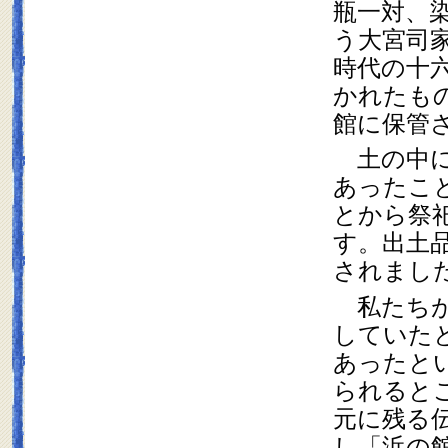
瓶一対、
う大宮司
時代の十
かれたも
館に保管
　土の中
あったこ
とから祭
す。出土品
されまし
　私たち
していた
あったと
られると
元に残る
し「浜の