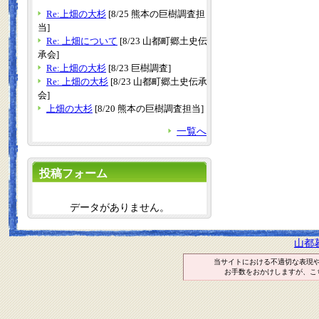
Re:上畑の大杉
[8/25 熊本の巨樹調査担
当]
Re: 上畑について
[8/23 山都町郷土史伝
承会]
Re:上畑の大杉
[8/23 巨樹調査]
Re: 上畑の大杉
[8/23 山都町郷土史伝承
会]
上畑の大杉
[8/20 熊本の巨樹調査担当]
一覧へ
投稿フォーム
データがありません。
山都
当サイトにおける不適切な表現
お手数をおかけしますが、こ