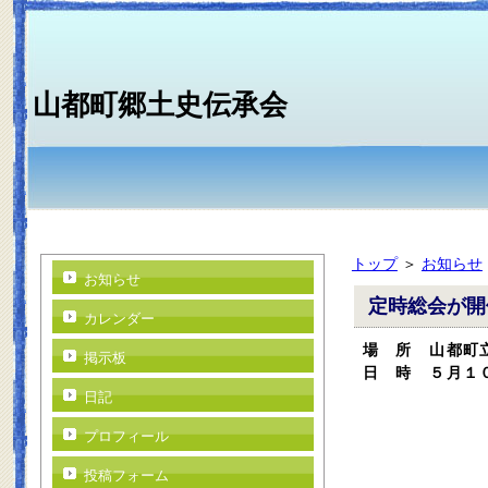
山都町郷土史伝承会
トップ
＞
お知らせ
お知らせ
定時総会が開
カレンダー
場 所 山都町
掲示板
日 時 ５月１
日記
プロフィール
投稿フォーム