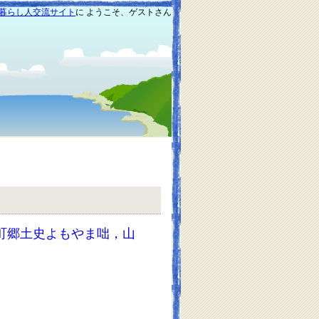
暮らし人交流サイト
に ようこそ、ゲストさん
町郷土史よもやま咄，山