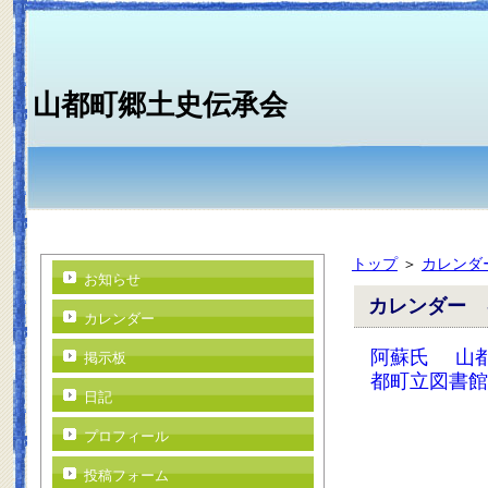
山都町郷土史伝承会
トップ
＞
カレンダ
お知らせ
カレンダー 
カレンダー
阿蘇氏
山
掲示板
都町立図書館
日記
プロフィール
投稿フォーム