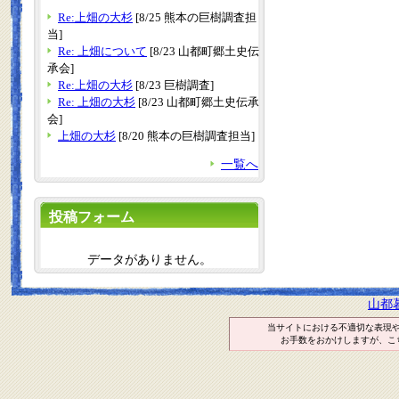
Re:上畑の大杉
[8/25 熊本の巨樹調査担
当]
Re: 上畑について
[8/23 山都町郷土史伝
承会]
Re:上畑の大杉
[8/23 巨樹調査]
Re: 上畑の大杉
[8/23 山都町郷土史伝承
会]
上畑の大杉
[8/20 熊本の巨樹調査担当]
一覧へ
投稿フォーム
データがありません。
山都
当サイトにおける不適切な表現
お手数をおかけしますが、こ