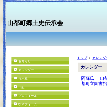
山都町郷土史伝承会
トップ
＞
カレンダ
お知らせ
カレンダー 
カレンダー
阿蘇氏
山
掲示板
都町立図書館
日記
プロフィール
投稿フォーム