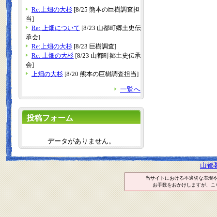
Re:上畑の大杉
[8/25 熊本の巨樹調査担
当]
Re: 上畑について
[8/23 山都町郷土史伝
承会]
Re:上畑の大杉
[8/23 巨樹調査]
Re: 上畑の大杉
[8/23 山都町郷土史伝承
会]
上畑の大杉
[8/20 熊本の巨樹調査担当]
一覧へ
投稿フォーム
データがありません。
山都
当サイトにおける不適切な表現
お手数をおかけしますが、こ