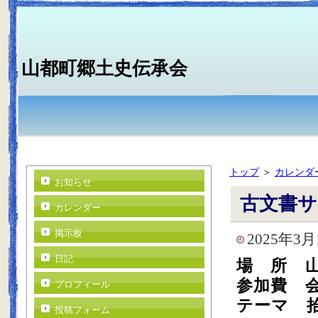
山都町郷土史伝承会
トップ
＞
カレンダ
お知らせ
古文書サ
カレンダー
掲示板
2025年3月
日記
場 所 
参加費 
プロフィール
テーマ 
投稿フォーム