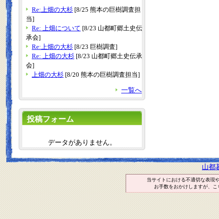
Re:上畑の大杉
[8/25 熊本の巨樹調査担
当]
Re: 上畑について
[8/23 山都町郷土史伝
承会]
Re:上畑の大杉
[8/23 巨樹調査]
Re: 上畑の大杉
[8/23 山都町郷土史伝承
会]
上畑の大杉
[8/20 熊本の巨樹調査担当]
一覧へ
投稿フォーム
データがありません。
山都
当サイトにおける不適切な表現
お手数をおかけしますが、こ