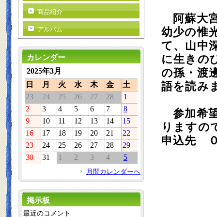
商品紹介
阿蘇大宮
アルバム
幼少の惟
て、山中
カレンダー
に生きの
2025年3月
の孫・渡
日
月
火
水
木
金
土
語を読み
23
24
25
26
27
28
1
2
3
4
5
6
7
8
参加希望
9
10
11
12
13
14
15
りますの
16
17
18
19
20
21
22
申込先 
23
24
25
26
27
28
29
30
31
1
2
3
4
5
月間カレンダーへ
掲示板
最近のコメント