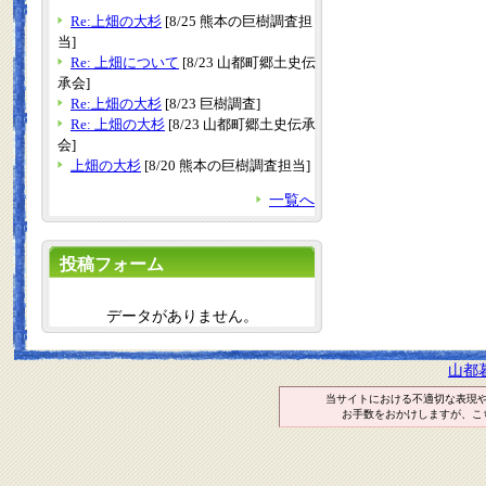
Re:上畑の大杉
[8/25 熊本の巨樹調査担
当]
Re: 上畑について
[8/23 山都町郷土史伝
承会]
Re:上畑の大杉
[8/23 巨樹調査]
Re: 上畑の大杉
[8/23 山都町郷土史伝承
会]
上畑の大杉
[8/20 熊本の巨樹調査担当]
一覧へ
投稿フォーム
データがありません。
山都
当サイトにおける不適切な表現
お手数をおかけしますが、こ