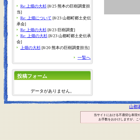
Re:上畑の大杉
[8/25 熊本の巨樹調査担
当]
Re: 上畑について
[8/23 山都町郷土史伝
承会]
Re:上畑の大杉
[8/23 巨樹調査]
Re: 上畑の大杉
[8/23 山都町郷土史伝承
会]
上畑の大杉
[8/20 熊本の巨樹調査担当]
一覧へ
投稿フォーム
データがありません。
山都
当サイトにおける不適切な表現
お手数をおかけしますが、こ