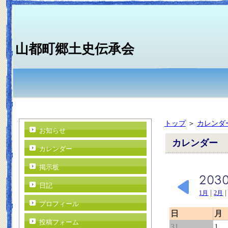
山都町郷土史伝承会
トップ
＞
カレンダ
お知らせ
カレンダー
カレンダー
掲示板
日記
|
1月
2月
プロフィール
日
月
投稿フォーム
31
1