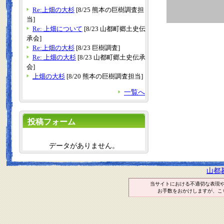
Re:上畑の大杉
[8/25 熊本の巨樹調査担
当]
Re: 上畑について
[8/23 山都町郷土史伝
承会]
Re:上畑の大杉
[8/23 巨樹調査]
Re: 上畑の大杉
[8/23 山都町郷土史伝承
会]
上畑の大杉
[8/20 熊本の巨樹調査担当]
一覧へ
投稿フォーム
データがありません。
山都
当サイトにおける不適切な表現
お手数をおかけしますが、こ