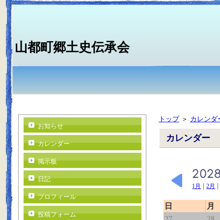
山都町郷土史伝承会
トップ
＞
カレンダ
お知らせ
カレンダー
カレンダー
掲示板
日記
|
1月
2月
プロフィール
日
月
投稿フォーム
27
28