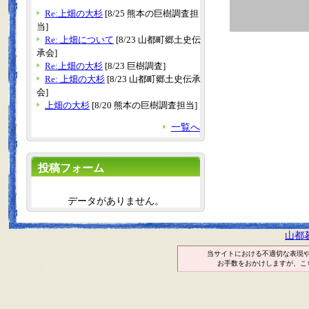
Re:上畑の大杉
[8/25 熊本の巨樹調査担
当]
Re: 上畑について
[8/23 山都町郷土史伝
承会]
Re:上畑の大杉
[8/23 巨樹調査]
Re: 上畑の大杉
[8/23 山都町郷土史伝承
会]
上畑の大杉
[8/20 熊本の巨樹調査担当]
一覧へ
投稿フォーム
データがありません。
山都
当サイトにおける不適切な表現
お手数をおかけしますが、こ