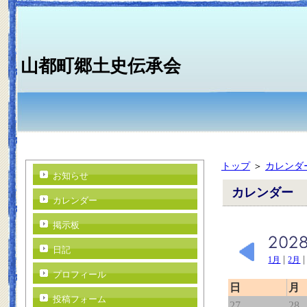
山都町郷土史伝承会
トップ
＞
カレンダ
お知らせ
カレンダー
カレンダー
掲示板
日記
|
1月
2月
プロフィール
日
月
投稿フォーム
27
28