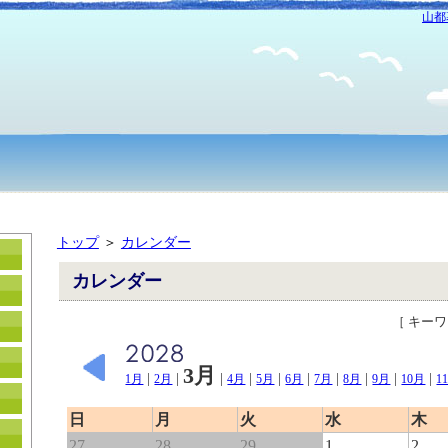
山都
トップ
＞
カレンダー
カレンダー
［ キー
3月
|
|
|
|
|
|
|
|
|
|
1月
2月
4月
5月
6月
7月
8月
9月
10月
1
日
月
火
水
木
27
28
29
1
2