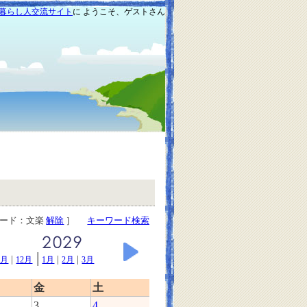
暮らし人交流サイト
に ようこそ、ゲストさん
ワード：文楽
解除
］
キーワード検索
|
|
|
|
1月
12月
1月
2月
3月
金
土
3
4