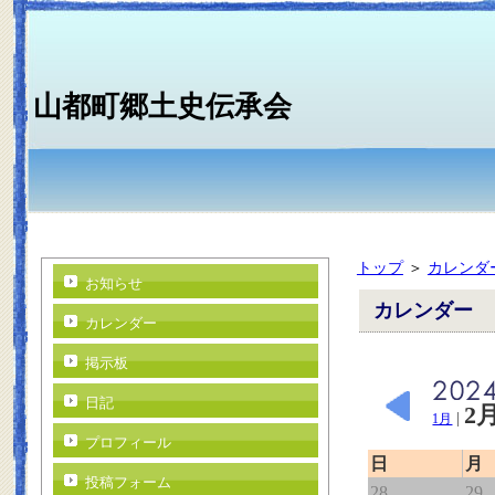
山都町郷土史伝承会
トップ
＞
カレンダ
お知らせ
カレンダー
カレンダー
掲示板
日記
2
|
1月
プロフィール
日
月
投稿フォーム
28
29