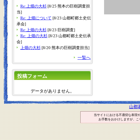
Re:上畑の大杉
[8/25 熊本の巨樹調査担
当]
Re: 上畑について
[8/23 山都町郷土史伝
承会]
Re:上畑の大杉
[8/23 巨樹調査]
Re: 上畑の大杉
[8/23 山都町郷土史伝承
会]
上畑の大杉
[8/20 熊本の巨樹調査担当]
一覧へ
投稿フォーム
データがありません。
山都
当サイトにおける不適切な表現
お手数をおかけしますが、こ