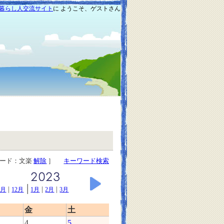
暮らし人交流サイト
に ようこそ、ゲストさん
ワード：文楽
解除
］
キーワード検索
|
|
|
|
1月
12月
1月
2月
3月
金
土
4
5