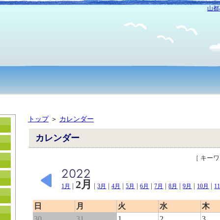
山都
トップ
＞
カレンダー
カレンダー
［ キー
2月
|
|
|
|
|
|
|
|
|
|
1月
3月
4月
5月
6月
7月
8月
9月
10月
1
日
月
火
水
木
30
31
1
2
3