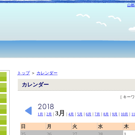
山都
トップ
＞
カレンダー
カレンダー
［ キー
3月
|
|
|
|
|
|
|
|
|
|
1月
2月
4月
5月
6月
7月
8月
9月
10月
1
日
月
火
水
木
25
26
27
28
1