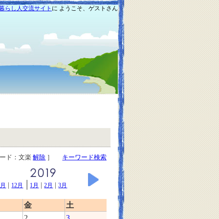
暮らし人交流サイト
に ようこそ、ゲストさん
ワード：文楽
解除
］
キーワード検索
|
|
|
|
1月
12月
1月
2月
3月
金
土
2
3