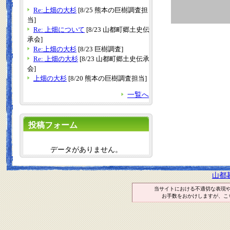
Re:上畑の大杉
[8/25 熊本の巨樹調査担
当]
Re: 上畑について
[8/23 山都町郷土史伝
承会]
Re:上畑の大杉
[8/23 巨樹調査]
Re: 上畑の大杉
[8/23 山都町郷土史伝承
会]
上畑の大杉
[8/20 熊本の巨樹調査担当]
一覧へ
投稿フォーム
データがありません。
山都
当サイトにおける不適切な表現
お手数をおかけしますが、こ