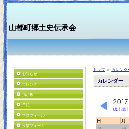
山都町郷土史伝承会
トップ
＞
カレンダ
お知らせ
カレンダー
カレンダー
掲示板
日記
|
1月
2月
プロフィール
日
月
投稿フォーム
28
29