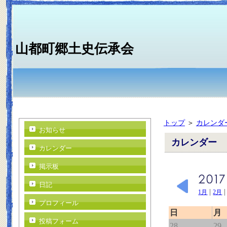
山都町郷土史伝承会
トップ
＞
カレンダ
お知らせ
カレンダー
カレンダー
掲示板
日記
|
1月
2月
プロフィール
日
月
投稿フォーム
28
29