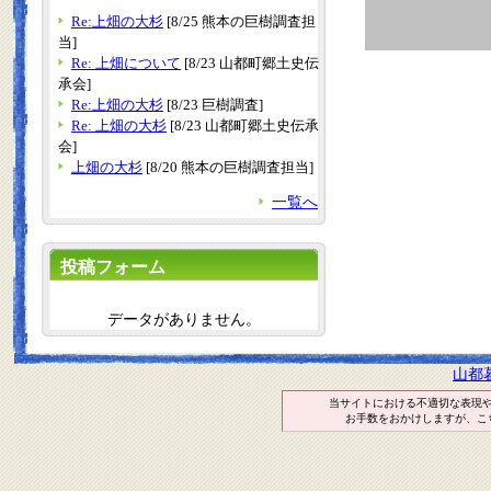
Re:上畑の大杉
[8/25 熊本の巨樹調査担
当]
Re: 上畑について
[8/23 山都町郷土史伝
承会]
Re:上畑の大杉
[8/23 巨樹調査]
Re: 上畑の大杉
[8/23 山都町郷土史伝承
会]
上畑の大杉
[8/20 熊本の巨樹調査担当]
一覧へ
投稿フォーム
データがありません。
山都
当サイトにおける不適切な表現
お手数をおかけしますが、こ