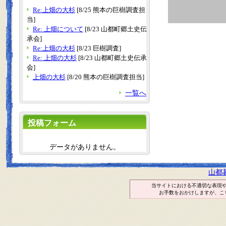
Re:上畑の大杉
[8/25 熊本の巨樹調査担
当]
Re: 上畑について
[8/23 山都町郷土史伝
承会]
Re:上畑の大杉
[8/23 巨樹調査]
Re: 上畑の大杉
[8/23 山都町郷土史伝承
会]
上畑の大杉
[8/20 熊本の巨樹調査担当]
一覧へ
投稿フォーム
データがありません。
山都
当サイトにおける不適切な表現
お手数をおかけしますが、こ