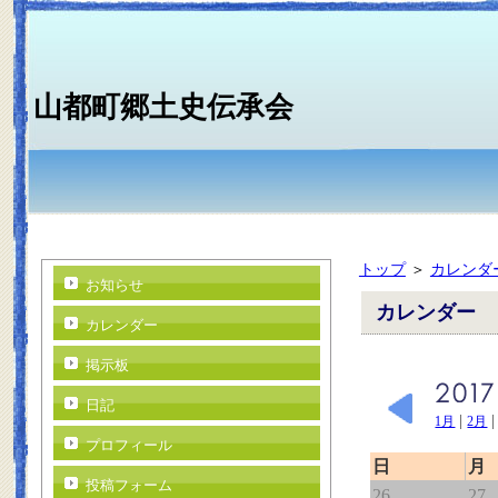
山都町郷土史伝承会
トップ
＞
カレンダ
お知らせ
カレンダー
カレンダー
掲示板
日記
|
1月
2月
プロフィール
日
月
投稿フォーム
26
27