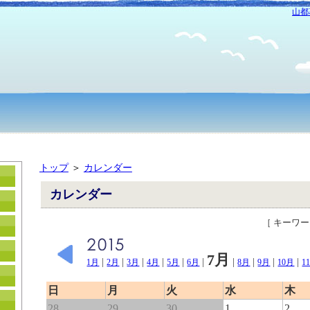
山都
トップ
＞
カレンダー
カレンダー
［ キーワ
7月
|
|
|
|
|
|
|
|
|
|
1月
2月
3月
4月
5月
6月
8月
9月
10月
1
日
月
火
水
木
28
29
30
1
2