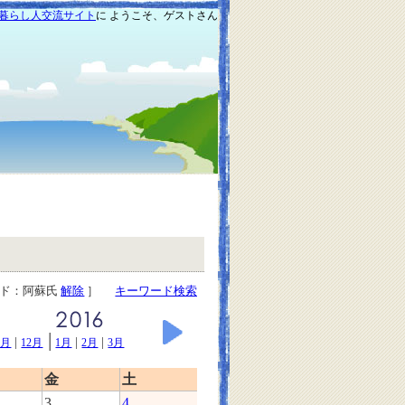
暮らし人交流サイト
に ようこそ、ゲストさん
ード：阿蘇氏
解除
］
キーワード検索
|
|
|
|
1月
12月
1月
2月
3月
金
土
3
4