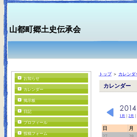
山都町郷土史伝承会
トップ
＞
カレンダ
お知らせ
カレンダー
カレンダー
掲示板
日記
|
1月
2月
プロフィール
日
月
投稿フォーム
27
28