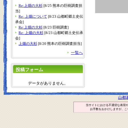
Re:上畑の大杉
[8/25 熊本の巨樹調査担
当]
Re: 上畑について
[8/23 山都町郷土史伝
承会]
Re:上畑の大杉
[8/23 巨樹調査]
Re: 上畑の大杉
[8/23 山都町郷土史伝承
会]
上畑の大杉
[8/20 熊本の巨樹調査担当]
一覧へ
投稿フォーム
データがありません。
山都
当サイトにおける不適切な表現
お手数をおかけしますが、こ