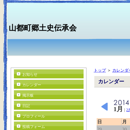
山都町郷土史伝承会
トップ
＞
カレンダ
お知らせ
カレンダー
カレンダー
掲示板
日記
1月
|
2
プロフィール
日
月
投稿フォーム
29
30