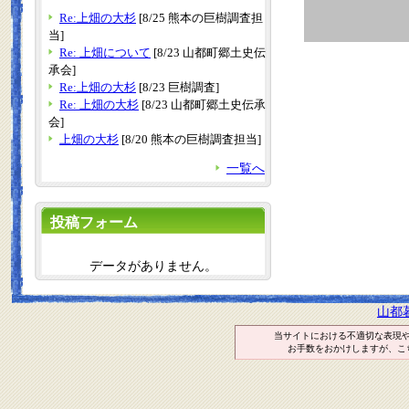
Re:上畑の大杉
[8/25 熊本の巨樹調査担
当]
Re: 上畑について
[8/23 山都町郷土史伝
承会]
Re:上畑の大杉
[8/23 巨樹調査]
Re: 上畑の大杉
[8/23 山都町郷土史伝承
会]
上畑の大杉
[8/20 熊本の巨樹調査担当]
一覧へ
投稿フォーム
データがありません。
山都
当サイトにおける不適切な表現
お手数をおかけしますが、こ